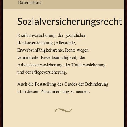
Datenschutz
Sozialversicherungsrecht
Arbeits
Baurec
Betäub
Krankenversicherung, der gesetzlichen
EDV-
Rentenversicherung (Altersrente,
Recht
Erwerbsunfähigkeitsrente, Rente wegen
Ehe-
verminderter Erwerbsunfähigkeit), der
und
Arbeitslosenversicherung, der Unfallversicherung
Familie
und der Pflegeversicherung.
Erbrech
Forder
Auch die Feststellung des Grades der Behinderung
Gesells
Handel
ist in diesem Zusammenhang zu nennen.
Insolve
Jugends
Kapital
Kaufre
Mediat