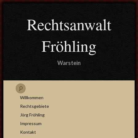
Rechtsanwalt
Fröhling
Warstein
Willkommen
Rechtsgebiete
Jörg Fröhling
Impressum
Kontakt