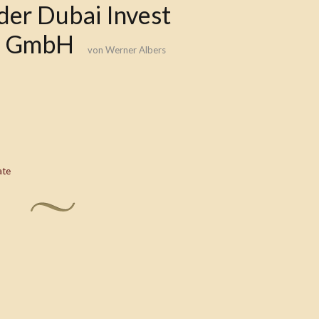
der Dubai Invest
s GmbH
von
Werner Albers
ate